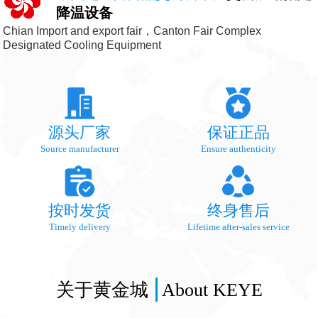
降温设备
Chian Import and export fair，Canton Fair Complex
Designated Cooling Equipment
源头厂家
保证正品
Source manufacturer
Ensure authenticity
按时发货
终身售后
Timely delivery
Lifetime after-sales service
关于黄金城
About KEYE