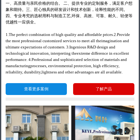
一、高质量与亲民价格的结合。 二、提供专业的定制服务，满足客户想
象和期待。三、匠心独具的研发设计和技术创新，诠释性能的不同。
四、专业考究的选材用料与制造工艺,环保、高效、可靠、耐久、轻便等
优越性一应俱全。
1.The perfect combination of high quality and affordable prices.2.Provide
the most professional customized services to meet all theimagination and
ultimate expectations of customers. 3.Ingenious R&D design and
technological innovation, interpreting theextreme difference in excellent
performance. 4.Professional and sophisticated selection of materials and
manufacturingprocesses, environmental protection, high efficiency,
reliability, durability,lightness and other advantages are all available.
查看更多案例
了解产品