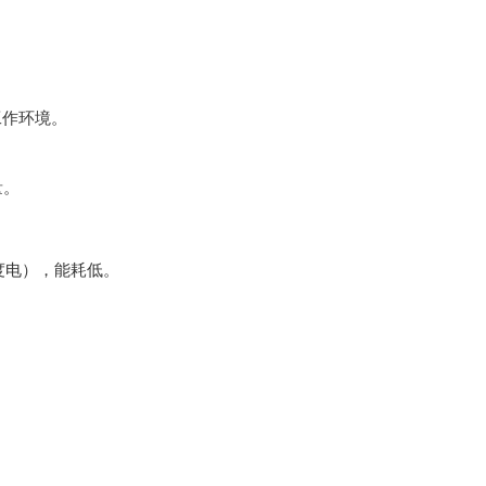
工作环境。
量。
1度电），能耗低。