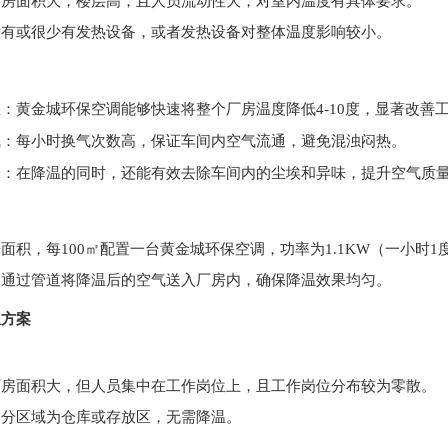
厂房面积大，楼层高，且人员流动性大，对室内温度有具体要求。
没有或很少有发热设备，或者发热设备对整体温度影响较小。
温
：黄金城环保空调能够快速将整个厂房温度降低4-10度，显著改善
气
：每小时换气次数高，保证车间内空气流通，避免混浊闷热。
味
：在降温的同时，还能有效去除车间内的尘埃和异味，提升空气质
面积，每100㎡配置一台黄金城环保空调，功率为1.1KW（一小时
调通过管道将降温后的空气送入厂房内，确保降温效果均匀。
温方案
厂房面积大，但人员集中在工作岗位上，且工作岗位分布较为零散。
部分区域为仓库或存放区，无需降温。