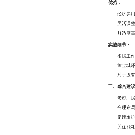
优势
：
经济实
灵活调
舒适度
实施细节
：
根据工
黄金城
对于没
三、综合建
考虑厂
合理布
定期维
关注能