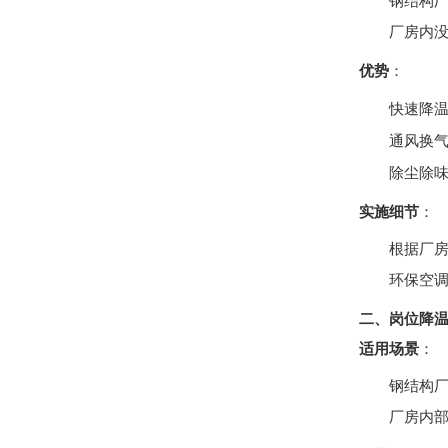
钢结构
厂房内
优势
：
快速降
通风换
除尘除
实施细节
：
根据厂房
环保空
二、岗位降
适用场景
：
钢结构
厂房内